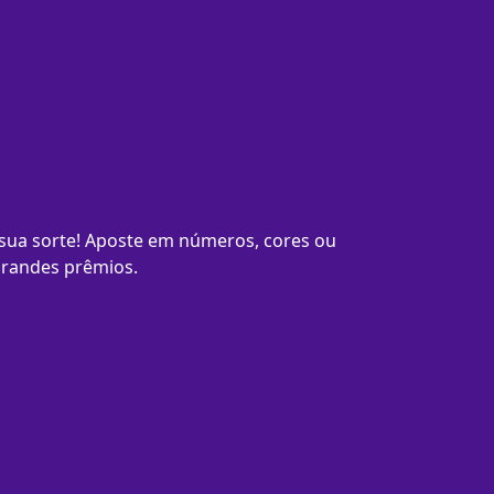
te sua sorte! Aposte em números, cores ou
randes prêmios.