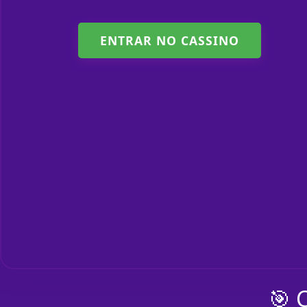
ENTRAR NO CASSINO
🎯 