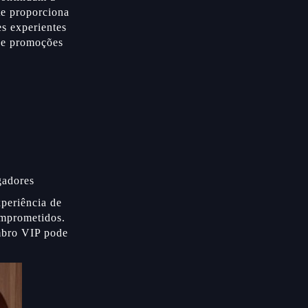
te proporciona
es experientes
s e promoções
gadores
periência de
omprometidos.
mbro VIP pode