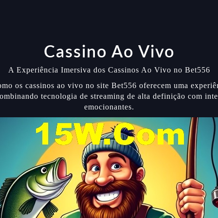
Cassino Ao Vivo
A Experiência Imersiva dos Cassinos Ao Vivo no Bet556
mo os cassinos ao vivo no site Bet556 oferecem uma experiê
ombinando tecnologia de streaming de alta definição com inte
emocionantes.