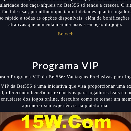
pularidade dos caça-níqueis no Bet556 só tende a crescer. O si
 fácil de usar, permitindo que tanto iniciantes quanto jogador
o rápido a todas as opções disponíveis, além de bonificaçõe
atrativas que aumentam ainda mais a emoção do jogo.
Betweb
Programa VIP
ra o Programa VIP da Bet556: Vantagens Exclusivas para Jo
VIP da Bet556 é uma iniciativa que visa proporcionar uma ex
al, oferecendo benefícios exclusivos para jogadores leais e c
 entusiasta dos jogos online, descubra como se tornar um me
aprimorar sua experiência na plataforma.