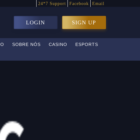
24*7 Support
Facebook
Email
LOGIN
SIGN UP
GO
SOBRE NÓS
CASINO
ESPORTS