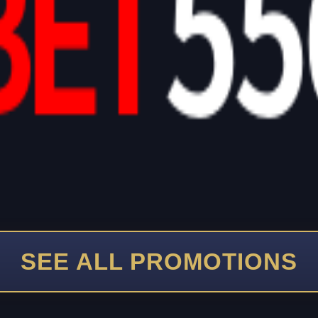
SEE ALL PROMOTIONS