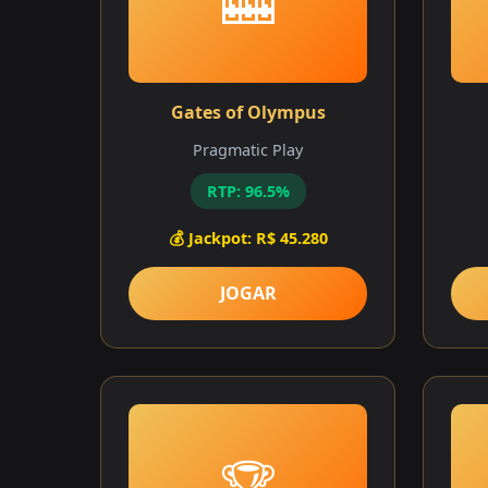
🎰
Gates of Olympus
Pragmatic Play
RTP: 96.5%
💰 Jackpot: R$ 45.280
JOGAR
🏆