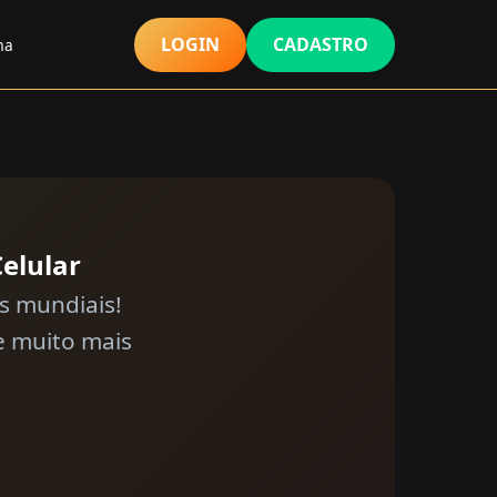
LOGIN
CADASTRO
ma
Celular
s mundiais!
e muito mais