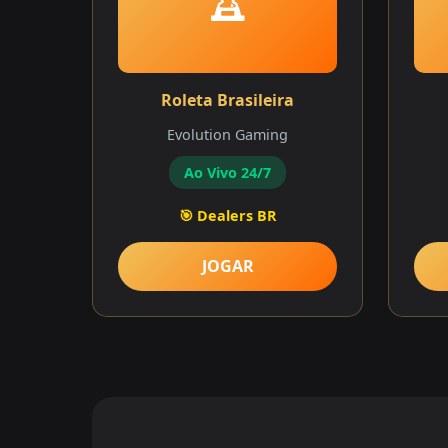
Roleta Brasileira
Evolution Gaming
Ao Vivo 24/7
🎯 Dealers BR
JOGAR