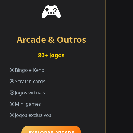
🎮
Arcade & Outros
80+ Jogos
Bingo e Keno
Scratch cards
Jogos virtuais
Mini games
Jogos exclusivos
EXPLORAR ARCADE