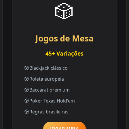
🎲
Jogos de Mesa
45+ Variações
Blackjack clássico
Roleta europeia
Baccarat premium
Poker Texas Hold'em
Regras brasileiras
JOGAR MESA