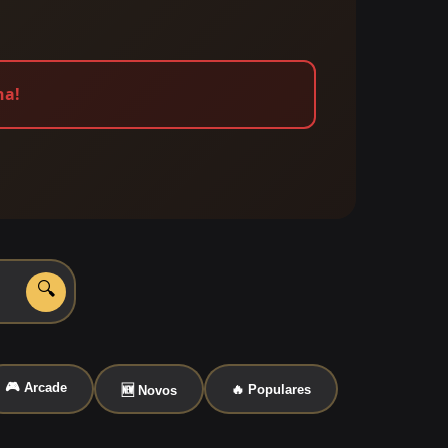
na!
🔍
🎮 Arcade
🔥 Populares
🆕 Novos