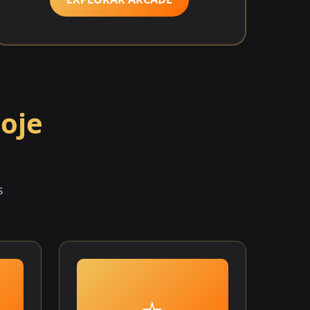
Hoje
s