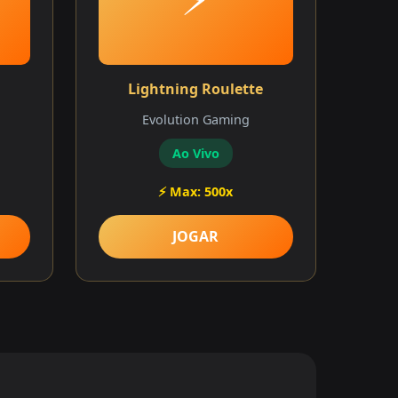
Lightning Roulette
Evolution Gaming
Ao Vivo
⚡ Max: 500x
JOGAR