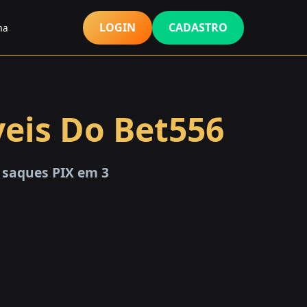
LOGIN
CADASTRO
ma
veis Do Bet556
e
saques PIX em 3