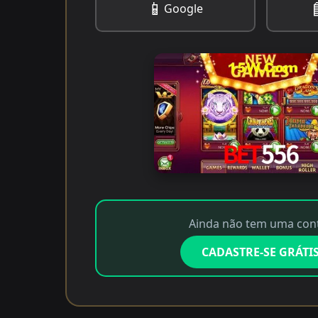
📱
Google
Ainda não tem uma con
CADASTRE-SE GRÁTI