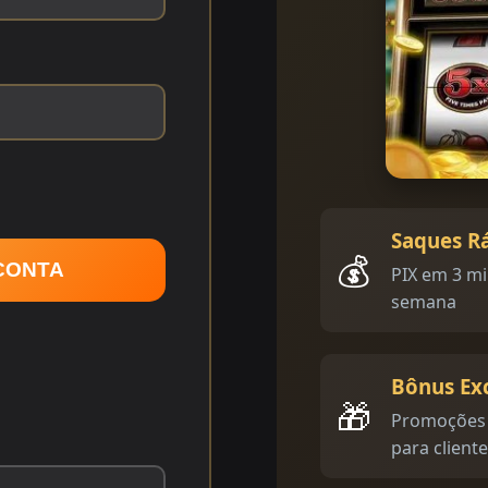
Saques R
💰
 CONTA
PIX em 3 mi
semana
Bônus Ex
🎁
Promoções 
para client