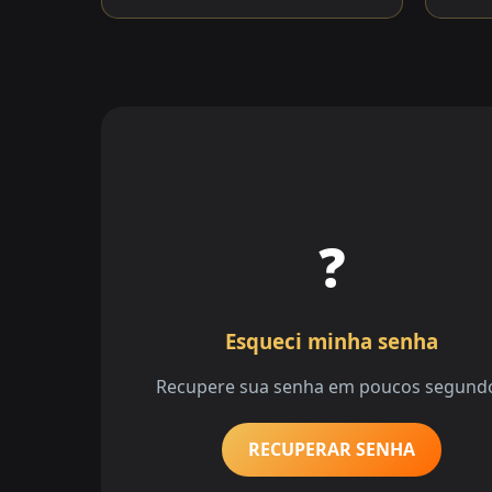
❓
Esqueci minha senha
Recupere sua senha em poucos segund
RECUPERAR SENHA