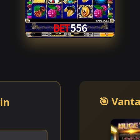
🎯 Vant
in