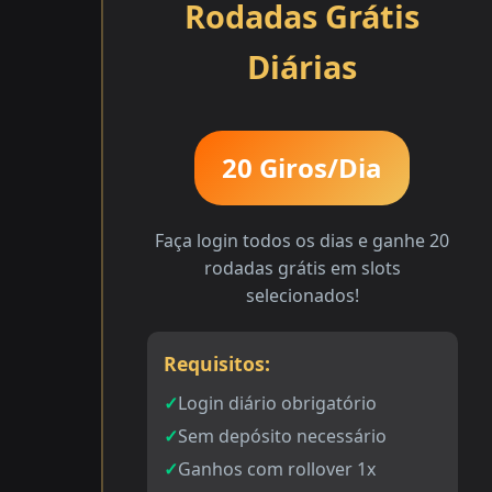
Rodadas Grátis
Diárias
20 Giros/Dia
Faça login todos os dias e ganhe 20
rodadas grátis em slots
selecionados!
Requisitos:
Login diário obrigatório
Sem depósito necessário
Ganhos com rollover 1x