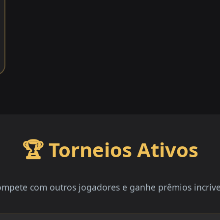
🏆 Torneios Ativos
mpete com outros jogadores e ganhe prêmios incríve