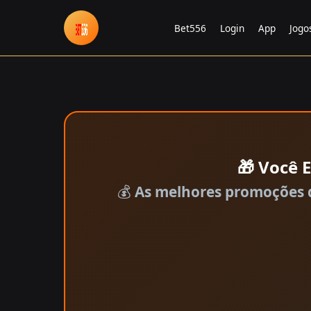
Bet556
Login
App
Jogo
🎁 Você 
💰
As melhores promoções d