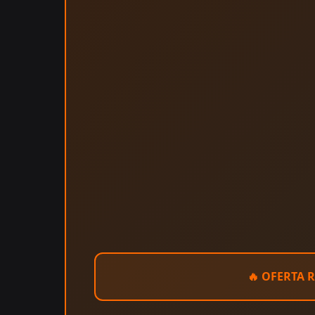
🔥
OFERTA 