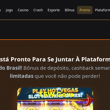
s
Jogo
Casino
Crash
Esporte
Bônus
Promo
Platafor
Está Pronto Para Se Juntar À Platafor
o Brasil!
Bônus de depósito, cashback semana
limitadas
que você não pode perder!