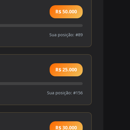
R$ 50.000
Sua posição: #89
R$ 25.000
Sua posição: #156
R$ 30.000