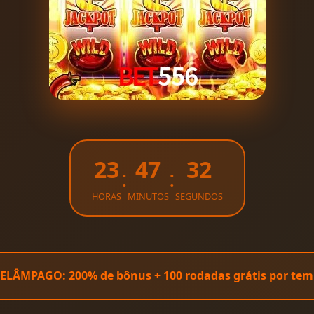
23
47
32
:
:
HORAS
MINUTOS
SEGUNDOS
RELÂMPAGO:
200% de bônus + 100 rodadas grátis por tem