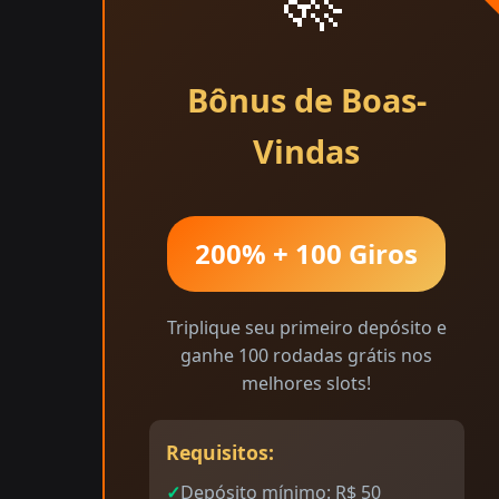
Bônus de Boas-
Vindas
200% + 100 Giros
Triplique seu primeiro depósito e
ganhe 100 rodadas grátis nos
melhores slots!
Requisitos:
Depósito mínimo: R$ 50