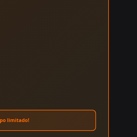
po limitado!